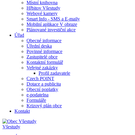
Místní knihovna
Hřbitov Všestudy
Webové kamery
Smart Info - SMS a E-maily
Mobilní aplikace V obraze
Plánované investiční akce
Úřad
Obecné informace
Úřední deska
Povinné informace
Zastupitelé obce
Kontaktní formulář
Veřejné zakázky
Profil zadavatele
Czech POINT
Dotace a publicita
Obecní poplatky
e-podatelna
Formuláře
Krizový plán obce
Kontakt
Všestudy