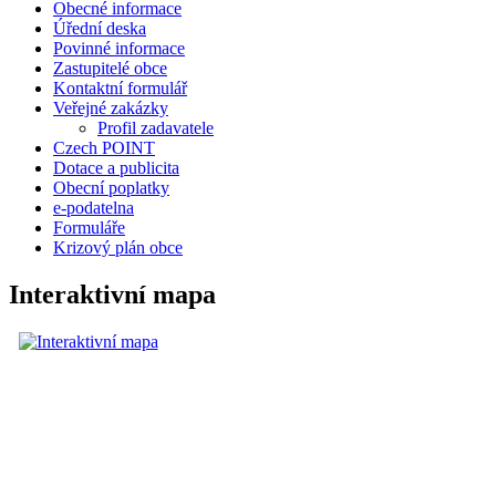
Obecné informace
Úřední deska
Povinné informace
Zastupitelé obce
Kontaktní formulář
Veřejné zakázky
Profil zadavatele
Czech POINT
Dotace a publicita
Obecní poplatky
e-podatelna
Formuláře
Krizový plán obce
Interaktivní mapa