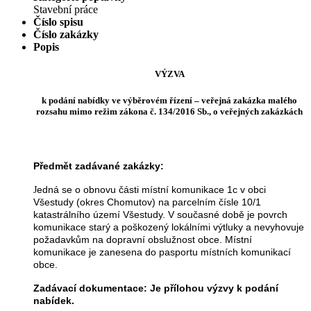
Stavební práce
Číslo spisu
Číslo zakázky
Popis
VÝZVA
k podání nabídky ve výběrovém řízení – veřejná zakázka malého
rozsahu mimo režim zákona č. 134/2016 Sb., o veřejných zakázkách
Předmět zadávané zakázky:
edná se o obnovu části místní komunikace 1c v obci
J
Všestudy (okres Chomutov) na parcelním čísle 10/1
katastrálního území Všestudy. V současné době je povrch
komunikace starý a poškozený lokálními výtluky a nevyhovuje
požadavkům na dopravní obslužnost obce. Místní
komunikace je zanesena do pasportu místních komunikací
obce.
Zadávací dokumentace: Je přílohou výzvy k podání
nabídek.