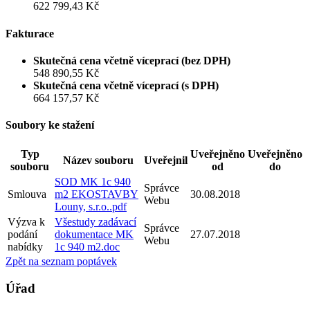
622 799,43 Kč
Fakturace
Skutečná cena včetně víceprací (bez DPH)
548 890,55 Kč
Skutečná cena včetně víceprací (s DPH)
664 157,57 Kč
Soubory ke stažení
Typ
Uveřejněno
Uveřejněno
Název souboru
Uveřejnil
souboru
od
do
SOD MK 1c 940
Správce
Smlouva
m2 EKOSTAVBY
30.08.2018
Webu
Louny, s.r.o..pdf
Výzva k
Všestudy zadávací
Správce
podání
dokumentace MK
27.07.2018
Webu
nabídky
1c 940 m2.doc
Zpět na seznam poptávek
Úřad