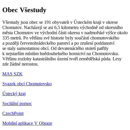
Obec Všestudy
Všestudy jsou obec se 191 obyvateli v Ústeckém kraji v okrese
Chomutov. Nacházejí se asi 6,5 kilometru východně od okresního
města Chomutov ve východní části okresu v nadmořské výšce okolo
335 metrů. Po většinu své historie byly součástí chomutovského
a později červenohrádeckého panství a po zrušení poddanství
se staly samostatnou obcí. Od devatenáctého století patřily
k nejstarším místům hnědouhelného hornictví na Chomutovsku.
Většinu rozlohy katastrálního území tvoří zemědělská půda. Lesy
zde žádné nerostou.
MAS SZK
Svazek obcí Chomutovsko
Ústecký kraj
Socilální pomoc
CzechPoint
Mobilní aplikace V Obraze