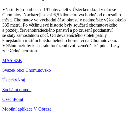
Všestudy jsou obec se 191 obyvateli v Ústeckém kraji v okrese
Chomutov. Nacházejí se asi 6,5 kilometru východně od okresního
města Chomutov ve východní části okresu v nadmořské výšce okolo
335 metrů. Po většinu své historie byly součástí chomutovského
a později červenohrádeckého panství a po zrušení poddanství
se staly samostatnou obcí. Od devatenáctého století patřily
k nejstarším místům hnědouhelného hornictví na Chomutovsku.
Většinu rozlohy katastrálního území tvoří zemědělská půda. Lesy
zde žádné nerostou.
MAS SZK
Svazek obcí Chomutovsko
Ústecký kraj
Socilální pomoc
CzechPoint
Mobilní aplikace V Obraze