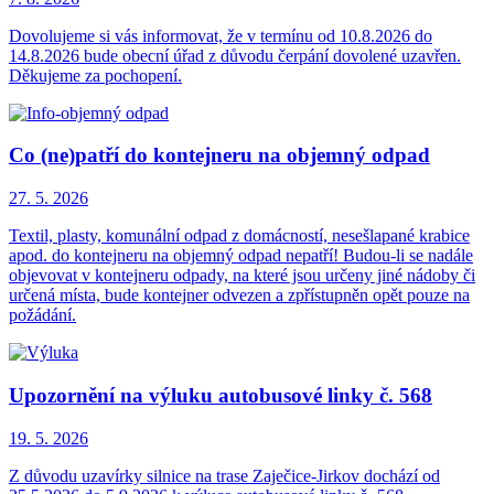
Dovolujeme si vás informovat, že v termínu od 10.8.2026 do
14.8.2026 bude obecní úřad z důvodu čerpání dovolené uzavřen.
Děkujeme za pochopení.
Co (ne)patří do kontejneru na objemný odpad
27. 5.
2026
Textil, plasty, komunální odpad z domácností, nesešlapané krabice
apod. do kontejneru na objemný odpad nepatří! Budou-li se nadále
objevovat v kontejneru odpady, na které jsou určeny jiné nádoby či
určená místa, bude kontejner odvezen a zpřístupněn opět pouze na
požádání.
Upozornění na výluku autobusové linky č. 568
19. 5.
2026
Z důvodu uzavírky silnice na trase Zaječice-Jirkov dochází od