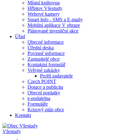
Místní knihovna
Hřbitov Všestudy
Webové kamery
Smart Info - SMS a E-maily
Mobilní aplikace V obraze
Plánované investiční akce
Úřad
Obecné informace
Úřední deska
Povinné informace
Zastupitelé obce
Kontaktní formulář
Veřejné zakázky
Profil zadavatele
Czech POINT
Dotace a publicita
Obecní poplatky
e-podatelna
Formuláře
Krizový plán obce
Kontakt
Všestudy