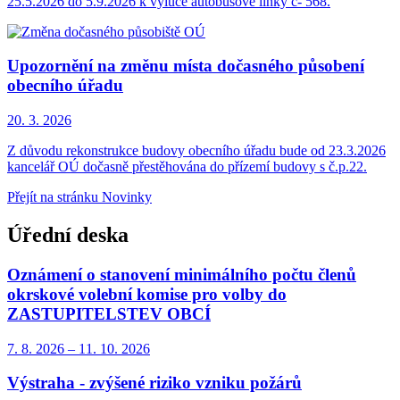
25.5.2026 do 5.9.2026 k výluce autobusové linky č- 568.
Upozornění na změnu místa dočasného působení
obecního úřadu
20. 3.
2026
Z důvodu rekonstrukce budovy obecního úřadu bude od 23.3.2026
kancelář OÚ dočasně přestěhována do přízemí budovy s č.p.22.
Přejít na stránku Novinky
Úřední deska
Oznámení o stanovení minimálního počtu členů
okrskové volební komise pro volby do
ZASTUPITELSTEV OBCÍ
7. 8.
2026
–
11. 10.
2026
Výstraha - zvýšené riziko vzniku požárů