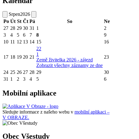
Kalendář
Srpen
2026
Po
Út
St
Čt
Pá
So
Ne
27
28
29
30
31
1
2
3
4
5
6
7
8
9
10
11
12
13
14
15
16
22
1
17
18
19
20
21
23
Země živitelka 2026 - zájezd
Zobrazit všechny záznamy ze dne
24
25
26
27
28
29
30
31
1
2
3
4
5
6
Mobilní aplikace
Sledujte informace z našeho webu v
mobilní aplikaci –
V OBRAZE.
Obec Všestudy