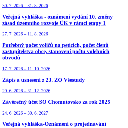
30. 7.
2026
–
31. 8.
2026
Veřejná vyhláška - oznámení vydání 10. změny
zásad územního rozvoje ÚK v rámci etapy 1
27. 7.
2026
–
11. 8.
2026
Potřebný počet voličů na peticích, počet členů
zastupitelstva obce, stanovení počtu volebních
obvodů
17. 7.
2026
–
11. 10.
2026
Zápis a usnesení z 23. ZO Všestudy
29. 6.
2026
–
31. 12.
2026
Závěrečný účet SO Chomutovsko za rok 2025
24. 6.
2026
–
30. 6.
2027
Veřejná vyhláška-Oznámení o projednávání