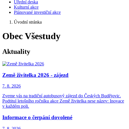
Úřední deska
Kulturní akce
Plánované investiční akce
Úvodní stránka
Obec Všestudy
Aktuality
Země živitelka 2026 - zájezd
7. 8.
2026
Zveme vás na tradiční autobusový zájezd do Českých Budějovic.
Podtitul letošního ročníku akce Země živitelka nese název: Inovace
v každém poli.
Informace o čerpání dovolené
7. 8.
2026