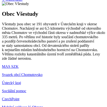
Obec Všestudy
Všestudy jsou obec se 191 obyvateli v Ústeckém kraji v okrese
Chomutov. Nacházejí se asi 6,5 kilometru východně od okresního
města Chomutov ve východní části okresu v nadmořské výšce okolo
335 metrů. Po většinu své historie byly součástí chomutovského
a později červenohrádeckého panství a po zrušení poddanství
se staly samostatnou obcí. Od devatenáctého století patřily
k nejstarším místům hnědouhelného hornictví na Chomutovsku.
Většinu rozlohy katastrálního území tvoří zemědělská půda. Lesy
zde žádné nerostou.
MAS SZK
Svazek obcí Chomutovsko
Ústecký kraj
Socilální pomoc
CzechPoint