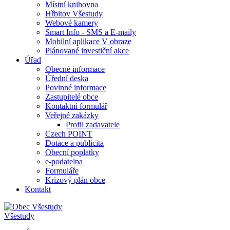
Místní knihovna
Hřbitov Všestudy
Webové kamery
Smart Info - SMS a E-maily
Mobilní aplikace V obraze
Plánované investiční akce
Úřad
Obecné informace
Úřední deska
Povinné informace
Zastupitelé obce
Kontaktní formulář
Veřejné zakázky
Profil zadavatele
Czech POINT
Dotace a publicita
Obecní poplatky
e-podatelna
Formuláře
Krizový plán obce
Kontakt
Všestudy