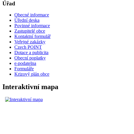
Úřad
Obecné informace
Úřední deska
Povinné informace
Zastupitelé obce
Kontaktní formulář
Veřejné zakázky
Czech POINT
Dotace a publicita
Obecní poplatky
e-podatelna
Formuláře
Krizový plán obce
Interaktivní mapa