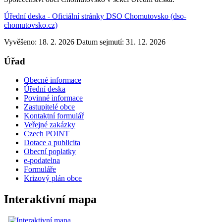
Úřední deska - Oficiální stránky DSO Chomutovsko (dso-
chomutovsko.cz)
Vyvěšeno: 18. 2. 2026
Datum sejmutí: 31. 12. 2026
Úřad
Obecné informace
Úřední deska
Povinné informace
Zastupitelé obce
Kontaktní formulář
Veřejné zakázky
Czech POINT
Dotace a publicita
Obecní poplatky
e-podatelna
Formuláře
Krizový plán obce
Interaktivní mapa