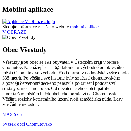
Mobilní aplikace
Sledujte informace z našeho webu v
mobilní aplikaci –
V OBRAZE.
Obec Všestudy
Všestudy jsou obec se 191 obyvateli v Ústeckém kraji v okrese
Chomutov. Nacházejí se asi 6,5 kilometru východně od okresního
města Chomutov ve východní části okresu v nadmořské výšce okolo
335 metrů. Po většinu své historie byly součástí chomutovského
a později červenohrádeckého panství a po zrušení poddanství
se staly samostatnou obcí. Od devatenáctého století patřily
k nejstarším místům hnědouhelného hornictví na Chomutovsku.
Většinu rozlohy katastrálního území tvoří zemědělská půda. Lesy
zde žádné nerostou.
MAS SZK
Svazek obcí Chomutovsko