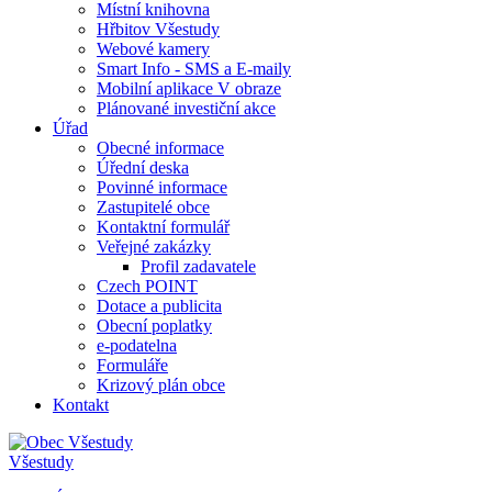
Místní knihovna
Hřbitov Všestudy
Webové kamery
Smart Info - SMS a E-maily
Mobilní aplikace V obraze
Plánované investiční akce
Úřad
Obecné informace
Úřední deska
Povinné informace
Zastupitelé obce
Kontaktní formulář
Veřejné zakázky
Profil zadavatele
Czech POINT
Dotace a publicita
Obecní poplatky
e-podatelna
Formuláře
Krizový plán obce
Kontakt
Všestudy