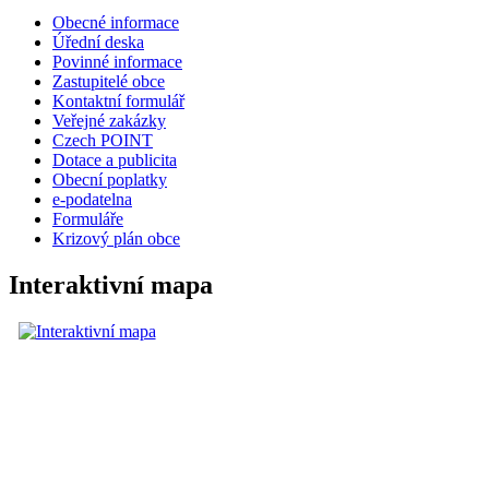
Obecné informace
Úřední deska
Povinné informace
Zastupitelé obce
Kontaktní formulář
Veřejné zakázky
Czech POINT
Dotace a publicita
Obecní poplatky
e-podatelna
Formuláře
Krizový plán obce
Interaktivní mapa