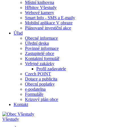
Místní knihovna
Hřbitov Všestudy
Webové kamery
Smart Info - SMS a E-maily
Mobilní aplikace V obraze
Plánované investiční akce
Úřad
Obecné informace
Úřední deska
Povinné informace
Zastupitelé obce
Kontaktní formulář
Veřejné zakázky
Profil zadavatele
Czech POINT
Dotace a publicita
Obecní poplatky
e-podatelna
Formuláře
Krizový plán obce
Kontakt
Všestudy