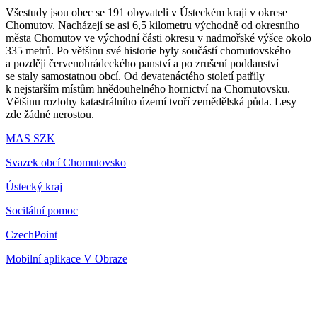
Všestudy jsou obec se 191 obyvateli v Ústeckém kraji v okrese
Chomutov. Nacházejí se asi 6,5 kilometru východně od okresního
města Chomutov ve východní části okresu v nadmořské výšce okolo
335 metrů. Po většinu své historie byly součástí chomutovského
a později červenohrádeckého panství a po zrušení poddanství
se staly samostatnou obcí. Od devatenáctého století patřily
k nejstarším místům hnědouhelného hornictví na Chomutovsku.
Většinu rozlohy katastrálního území tvoří zemědělská půda. Lesy
zde žádné nerostou.
MAS SZK
Svazek obcí Chomutovsko
Ústecký kraj
Socilální pomoc
CzechPoint
Mobilní aplikace V Obraze