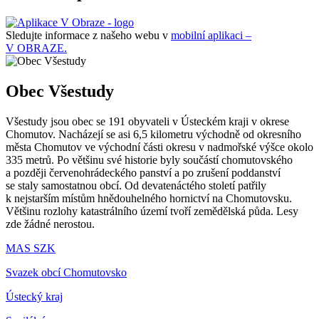
Sledujte informace z našeho webu v
mobilní aplikaci –
V OBRAZE.
Obec Všestudy
Všestudy jsou obec se 191 obyvateli v Ústeckém kraji v okrese
Chomutov. Nacházejí se asi 6,5 kilometru východně od okresního
města Chomutov ve východní části okresu v nadmořské výšce okolo
335 metrů. Po většinu své historie byly součástí chomutovského
a později červenohrádeckého panství a po zrušení poddanství
se staly samostatnou obcí. Od devatenáctého století patřily
k nejstarším místům hnědouhelného hornictví na Chomutovsku.
Většinu rozlohy katastrálního území tvoří zemědělská půda. Lesy
zde žádné nerostou.
MAS SZK
Svazek obcí Chomutovsko
Ústecký kraj