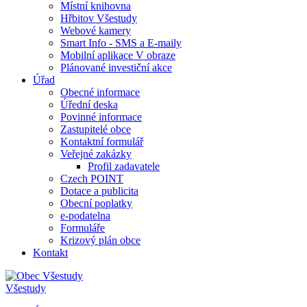
Místní knihovna
Hřbitov Všestudy
Webové kamery
Smart Info - SMS a E-maily
Mobilní aplikace V obraze
Plánované investiční akce
Úřad
Obecné informace
Úřední deska
Povinné informace
Zastupitelé obce
Kontaktní formulář
Veřejné zakázky
Profil zadavatele
Czech POINT
Dotace a publicita
Obecní poplatky
e-podatelna
Formuláře
Krizový plán obce
Kontakt
Všestudy