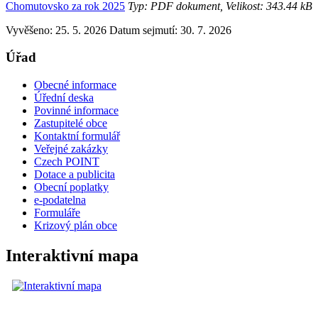
Chomutovsko za rok 2025
Typ: PDF dokument, Velikost: 343.44 kB
Vyvěšeno: 25. 5. 2026
Datum sejmutí: 30. 7. 2026
Úřad
Obecné informace
Úřední deska
Povinné informace
Zastupitelé obce
Kontaktní formulář
Veřejné zakázky
Czech POINT
Dotace a publicita
Obecní poplatky
e-podatelna
Formuláře
Krizový plán obce
Interaktivní mapa