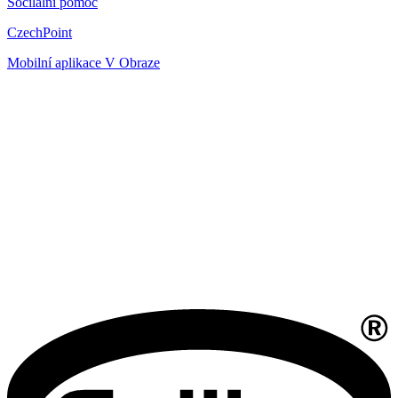
Socilální pomoc
CzechPoint
Mobilní aplikace V Obraze