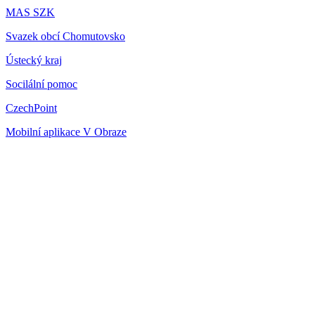
MAS SZK
Svazek obcí Chomutovsko
Ústecký kraj
Socilální pomoc
CzechPoint
Mobilní aplikace V Obraze