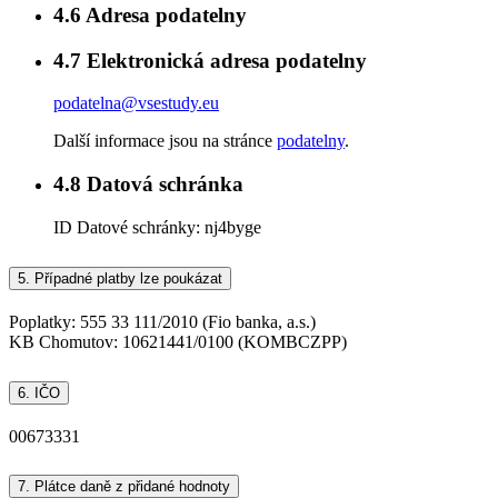
4.6
Adresa podatelny
4.7
Elektronická adresa podatelny
podatelna@vsestudy.eu
Další informace jsou na stránce
podatelny
.
4.8
Datová schránka
ID Datové schránky:
nj4byge
5.
Případné platby lze poukázat
Poplatky: 555 33 111/2010 (Fio banka, a.s.)
KB Chomutov: 10621441/0100 (KOMBCZPP)
6.
IČO
00673331
7.
Plátce daně z přidané hodnoty