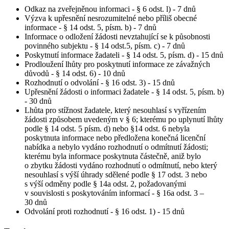
Odkaz na zveřejněnou informaci - § 6 odst. l) - 7 dnů
Výzva k upřesnění nesrozumitelné nebo příliš obecné
informace - § 14 odst. 5, písm. b) - 7 dnů
Informace o odložení žádosti nevztahující se k působnosti
povinného subjektu - § 14 odst.5, písm. c) - 7 dnů
Poskytnutí informace žadateli - § 14 odst. 5, písm. d) - 15 dnů
Prodloužení lhůty pro poskytnutí informace ze závažných
důvodů - § 14 odst. 6) - 10 dnů
Rozhodnutí o odvolání - § 16 odst. 3) - 15 dnů
Upřesnění žádosti o informaci žadatele - § 14 odst. 5, písm. b)
- 30 dnů
Lhůta pro stížnost žadatele, který nesouhlasí s vyřízením
žádosti způsobem uvedeným v § 6; kterému po uplynutí lhůty
podle § 14 odst. 5 písm. d) nebo §14 odst. 6 nebyla
poskytnuta informace nebo předložena konečná licenční
nabídka a nebylo vydáno rozhodnutí o odmítnutí žádosti;
kterému byla informace poskytnuta částečně, aniž bylo
o zbytku žádosti vydáno rozhodnutí o odmítnutí, nebo který
nesouhlasí s výší úhrady sdělené podle § 17 odst. 3 nebo
s výší odměny podle § 14a odst. 2, požadovanými
v souvislosti s poskytováním informací - § 16a odst. 3 –
30 dnů
Odvolání proti rozhodnutí - § 16 odst. 1) - 15 dnů