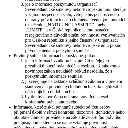
jde o informaci poskytnutou Organizací
Severoatlantické smlouvy nebo Evropskou unií, která je
v zájmu bezpečnosti státu, veřejné bezpečnosti nebo
ochrany práv třetích osob chráněna uvedenými původci
označením „NATO UNCLASSIFIED“ nebo
„LIMITE“ a v České republice je toto označení
respektováno z důvodů plnění povinností vyplývajících
pro Českou republiku z jejího členství v Organizaci
Severoatlantické smlouvy nebo Evropské unii, pokud
původce nedal k poskytnutí souhlas.
Povinný subjekt informaci neposkytne, pokud:
jde o informaci vzniklou bez použití veřejných
prostředků, která byla předána osobou, jíž takovouto
povinnost zákon neukládá, pokud nesdělila, že s
poskytnutím informace souhlasí,
ji zveřejňuje na základě zvláštního zákona a v předem
stanovených pravidelných obdobích až do nejbližšího
následujícího období, nebo
by tím byla porušena ochrana práv třetích osob
k předmětu práva autorského.
Informace, které získal povinný subjekt od třetí osoby
při plnění úkolů v rámci kontrolní, dozorové, dohledové nebo
obdobné činnosti prováděné na základě zvláštního právního
předpisu, podle kterého se na ně vztahuje povinnost
mlčenlivosti anebo jiný postup chránící je před zveřejněním