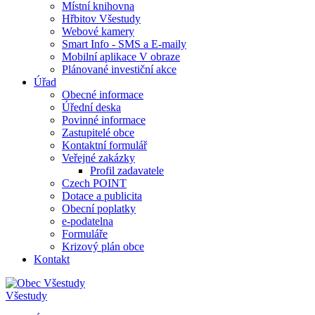
Místní knihovna
Hřbitov Všestudy
Webové kamery
Smart Info - SMS a E-maily
Mobilní aplikace V obraze
Plánované investiční akce
Úřad
Obecné informace
Úřední deska
Povinné informace
Zastupitelé obce
Kontaktní formulář
Veřejné zakázky
Profil zadavatele
Czech POINT
Dotace a publicita
Obecní poplatky
e-podatelna
Formuláře
Krizový plán obce
Kontakt
Všestudy