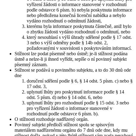
vyřízení žádosti o informace stanovené v rozhodnutí
podle odstavce 6 písm. b) nebyla poskytnuta informace
nebo předložena konečná licenční nabídka a nebylo
vydáno rozhodnutí o odmítnutí žádosti,
kterému byla informace poskytnuta částečně, aniž bylo
o zbytku žádosti vydáno rozhodnutí o odmítnutí, nebo
který nesouhlasí s výší úhrady sdělené podle § 17 odst.
3 nebo s výší odměny podle § 14b odst. 2,
požadovanými v souvislosti s poskytováním informací.
Stížnost lze podat písemně nebo ústně; je-li stížnost podána
ústně a nelze-li ji ihned vyřídit, sepíše o ní povinný subjekt
písemný záznam.
Stížnost se podává u povinného subjektu, a to do 30 dnů ode
dne
doručení sdělení podle § 6, § 14 odst. 5 písm. c) nebo §
17 odst. 3,
uplynutí lhůty pro poskytnutí informace podle § 14
odst. 5 písm. d) nebo § 14 odst. 6, nebo
uplynutí lhůty pro rozhodnutí podle § 15 odst. 3 nebo
pro vyřízení žádosti o informace stanovené v
rozhodnutí podle odstavce 6 písm. b).
O stížnosti rozhoduje nadřízený orgán.
Povinný subjekt předloží stížnost spolu se spisovým
materiálem nadřízenému orgánu do 7 dnů ode dne, kdy mu
stížnost došla, pokud v této lhůtě stížnosti sám zcela nevyhoví