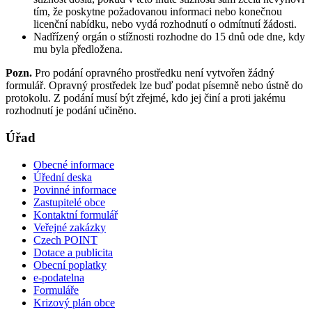
tím, že poskytne požadovanou informaci nebo konečnou
licenční nabídku, nebo vydá rozhodnutí o odmítnutí žádosti.
Nadřízený orgán o stížnosti rozhodne do 15 dnů ode dne, kdy
mu byla předložena.
Pozn.
Pro podání opravného prostředku není vytvořen žádný
formulář. Opravný prostředek lze buď podat písemně nebo ústně do
protokolu. Z podání musí být zřejmé, kdo jej činí a proti jakému
rozhodnutí je podání učiněno.
Úřad
Obecné informace
Úřední deska
Povinné informace
Zastupitelé obce
Kontaktní formulář
Veřejné zakázky
Czech POINT
Dotace a publicita
Obecní poplatky
e-podatelna
Formuláře
Krizový plán obce