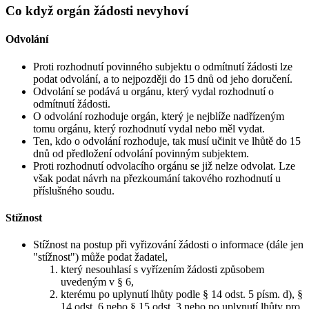
Co když orgán žádosti nevyhoví
Odvolání
Proti rozhodnutí povinného subjektu o odmítnutí žádosti lze
podat odvolání, a to nejpozději do 15 dnů od jeho doručení.
Odvolání se podává u orgánu, který vydal rozhodnutí o
odmítnutí žádosti.
O odvolání rozhoduje orgán, který je nejblíže nadřízeným
tomu orgánu, který rozhodnutí vydal nebo měl vydat.
Ten, kdo o odvolání rozhoduje, tak musí učinit ve lhůtě do 15
dnů od předložení odvolání povinným subjektem.
Proti rozhodnutí odvolacího orgánu se již nelze odvolat. Lze
však podat návrh na přezkoumání takového rozhodnutí u
příslušného soudu.
Stížnost
Stížnost na postup při vyřizování žádosti o informace (dále jen
"stížnost") může podat žadatel,
který nesouhlasí s vyřízením žádosti způsobem
uvedeným v § 6,
kterému po uplynutí lhůty podle § 14 odst. 5 písm. d), §
14 odst. 6 nebo § 15 odst. 3 nebo po uplynutí lhůty pro