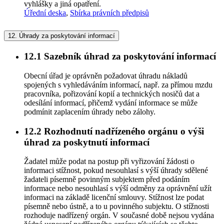
vyhlášky a jiná opatření.
Úřední deska
,
Sbírka právních předpisů
12.
Úhrady za poskytování informací
12.1
Sazebník úhrad za poskytování informací
Obecní úřad je oprávněn požadovat úhradu nákladů
spojených s vyhledáváním informací, např. za přímou mzdu
pracovníka, pořizování kopií a technických nosičů dat a
odesílání informací, přičemž vydání informace se může
podmínit zaplacením úhrady nebo zálohy.
12.2
Rozhodnutí nadřízeného orgánu o výši
úhrad za poskytnutí informací
Žadatel může podat na postup při vyřizování žádosti o
informaci stížnost, pokud nesouhlasí s výší úhrady sdělené
žadateli písemně povinným subjektem před podáním
informace nebo nesouhlasí s výší odměny za oprávnění užít
informaci na základě licenční smlouvy. Stížnost lze podat
písemně nebo ústně, a to u povinného subjektu. O stížnosti
rozhoduje nadřízený orgán. V současné době nejsou vydána