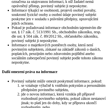
označena za utajovanou informaci, k níž žadatel nemá
oprávněný přístup, povinný subjekt ji neposkytne.
Informace týkající se osobnosti, projevů osobní povahy,
soukromí fyzické osoby a osobní údaje povinný subjekt
poskytne jen v souladu s právními předpisy, upravujícími
jejich ochranu.
Pokud je požadovaná informace obchodním tajemstvím dle
ust. § 17 zák. č. 513/1991 Sb., obchodního zákoníku, resp.
dle ust. § 504 zák. č. 89/2012 Sb., občanského zákoníku,
povinný subjekt ji neposkytne.
Informace o majetkových poměrech osoby, která není
povinným subjektem, získané na základě zákonů o daních,
poplatcích, penzijním nebo zdravotním pojištění anebo
sociálním zabezpečení povinný subjekt podle tohoto zákona
neposkytne.
Další omezení práva na informace
Povinný subjekt může omezit poskytnutí informace, pokud:
se vztahuje výlučně k vnitřním pokynům a personálním
předpisům povinného subjektu,
jde o novou informaci, která vznikla při přípravě
rozhodnutí povinného subjektu, pokud zákon nestanoví
jinak; to platí jen do doby, kdy se příprava ukončí
rozhodnutím, nebo