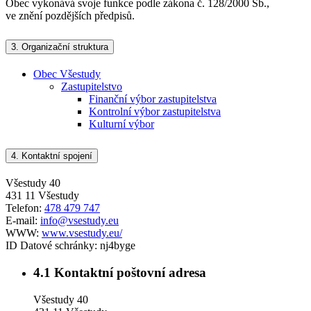
Obec vykonává svoje funkce podle zákona č. 128/2000 Sb.,
ve znění pozdějších předpisů.
3.
Organizační struktura
Obec Všestudy
Zastupitelstvo
Finanční výbor zastupitelstva
Kontrolní výbor zastupitelstva
Kulturní výbor
4.
Kontaktní spojení
Všestudy 40
431 11 Všestudy
Telefon:
478 479 747
E-mail:
info@vsestudy.eu
WWW:
www.vsestudy.eu/
ID Datové schránky:
nj4byge
4.1
Kontaktní poštovní adresa
Všestudy 40