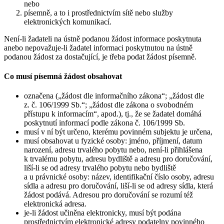
nebo
písemně, a to i prostřednictvím sítě nebo služby
elektronických komunikací.
Není-li žadateli na ústně podanou žádost informace poskytnuta
anebo nepovažuje-li žadatel informaci poskytnutou na ústně
podanou žádost za dostačující, je třeba podat žádost písemně.
Co musí písemná žádost obsahovat
označena („žádost dle informačního zákona“; „žádost dle
z. č. 106/1999 Sb.“; „žádost dle zákona o svobodném
přístupu k informacím“, apod.), tj., že se žadatel domáhá
poskytnutí informací podle zákona č. 106/1999 Sb.
musí v ní být určeno, kterému povinném subjektu je určena,
musí obsahovat u fyzické osoby: jméno, příjmení, datum
narození, adresu trvalého pobytu nebo, není-li přihlášena
k trvalému pobytu, adresu bydliště a adresu pro doručování,
liší-li se od adresy trvalého pobytu nebo bydliště
a u právnické osoby: název, identifikační číslo osoby, adresu
sídla a adresu pro doručování, liší-li se od adresy sídla, která
žádost podává. Adresou pro doručování se rozumí též
elektronická adresa.
je-li žádost učiněna elektronicky, musí být podána
prostřednictvím elektronické adresy podatelny povinného