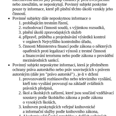
nebo zneužitím, se neposkytují. Povinný subjekt poskytne
pouze ty informace, které při plnění těchto úkolů vznikly jeho
činností.
Povinné subjekty dále neposkytnou informace o
probíhajícím trestním řízení,
rozhodovací činnosti soudů, s výjimkou rozsudků,
plnění úkolů zpravodajských služeb
přípravě, průběhu a projednávání výsledků kontrol
v orgánech Nejvyššího kontrolního úřadu,
činnosti Ministerstva financí podle zákona o některých
opatřeních proti legalizaci výnosů z trestné činnosti
a financování terorismu nebo podle zákona o provádění
mezinárodních sankcí.
Povinný subjekt neposkytne informaci, která je předmětem
ochrany práva autorského nebo práv souvisejících s právem
autorským (dále jen "právo autorské") , je-li v držení
provozovatelů rozhlasového nebo televizního vysílání,
kteří toto vysílání provozují na základě zvláštních
právních předpisů,
škol a školských zařízení, které jsou součástí vzdělávací
soustavy podle školského zákona a podle zákona
o vysokých školách,
knihoven poskytujících veřejné knihovnické
a informační služby podle knihovního zákona,