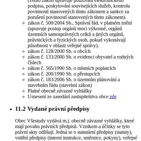
(Tento zákon upravuje používání elektronického
podpisu, poskytování souvisejících služeb, kontrolu
povinností stanovených tímto zákonem a sankce za
porušení povinností stanovených tímto zákonem).
zákon č. 500/2004 Sb., Správní řád, v platném znění
(upravuje postup orgánů moci výkonné, orgánů
územních samosprávných celků a jiných orgánů,
právnických a fyzických osob, pokud vykonávají
působnost v oblasti veřejné správy).
zákon č. 128/2000 Sb. o obcích
zákon č. 133/2000 Sb. o evidenci obyvatel a rodných
číslech
zákon č. 565/1990 Sb. o místních poplatcích
zákon č. 200/1990 Sb. o přestupcích
zákon č. 183/2006 Sb. o územním plánování a
stavebním řádu (stavební zákon)
Platné obecně závazné vyhlášky
Usnesení ze zasedání zastupitelstva obce
zde
11.2
Vydané právní předpisy
Obec Všestudy vydává m.j. obecně závazné vyhlášky, které
mají povahu právních předpisů. Vznikem a účinky se tyto
právní akty odlišují. Jedná se o statutární předpisy (statuty),
vnitřní předpisy (interní instrukce, směrnice, pokyny), veřejné