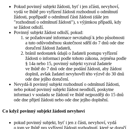
Pokud povinný subjekt žádosti, byť i jen zčásti, nevyhoví,
vydá ve lhůtě pro vyřízení žádosti rozhodnutí o odmítnutí
žádosti, popřípadě o odmítnutí části žádosti (dále jen
"rozhodnutí o odmítnutí žádosti"), s výjimkou případů, kdy
se žádost odloží.
Povinný subjekt žádost odloží, pokud:
se požadované informace nevztahují k jeho působnosti
a tuto odůvodněnou skutečnost sdělí do 7 dnů ode dne
doručení žádosti žadateli,
bránil nedostatek údajů o žadateli postupu vyřízení
žádosti o informaci podle tohoto zákona, zejména podle
§ 14a nebo 15, povinný subjekt vyzval žadatele
ve lhůtě do 7 dnů ode dne podání žádosti, aby žádost
doplnil, avšak žadatel nevyhověl této výzvě do 30 dnů
ode dne jejího doručení.
Nevydá-li povinný subjekt rozhodnutí o odmítnutí žádosti,
nebo pokud povinný subjekt žádost neodloží, poskytne
informaci v souladu se žádostí ve lhůtě nejpozději do 15 dnů
ode dne přijetí žádosti nebo ode dne jejího doplnění.
Co když povinný subjekt žádosti nevyhoví
pokud povinný subjekt, byť i jen z části, nevyhoví, vydá
o tom ve lhůtě pro vyřízení žádosti rozhodnutí, které se doručí