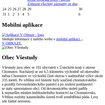
Zobrazit všechny záznamy ze dne
24
25
26
27
28
29
30
31
1
2
3
4
5
6
Mobilní aplikace
Sledujte informace z našeho webu v
mobilní aplikaci –
V OBRAZE.
Obec Všestudy
Všestudy jsou obec se 191 obyvateli v Ústeckém kraji v okrese
Chomutov. Nacházejí se asi 6,5 kilometru východně od okresního
města Chomutov ve východní části okresu v nadmořské výšce okolo
335 metrů. Po většinu své historie byly součástí chomutovského
a později červenohrádeckého panství a po zrušení poddanství
se staly samostatnou obcí. Od devatenáctého století patřily
k nejstarším místům hnědouhelného hornictví na Chomutovsku.
Většinu rozlohy katastrálního území tvoří zemědělská půda. Lesy
zde žádné nerostou.