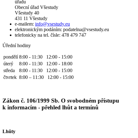
úřadu
Obecní úřad Všestudy
Všestudy 40
431 11 Všestudy
e-mailem:
info@vsestudy.eu
elektronickým podáním: podatelna@vsestudy.eu
telefonicky na tel. čísle: 478 479 747
Úřední hodiny
pondělí
8:00 - 11:30 12:00 - 15:00
úterý
8:00 - 11:30 12:00 - 18:00
středa
8:00 - 11:30 12:00 - 15:00
čtvrtek
8:00 – 11:30 12:00 - 15:00
Zákon č. 106/1999 Sb. O svobodném přístupu
k informacím - přehled lhůt a termínů
Lhůty