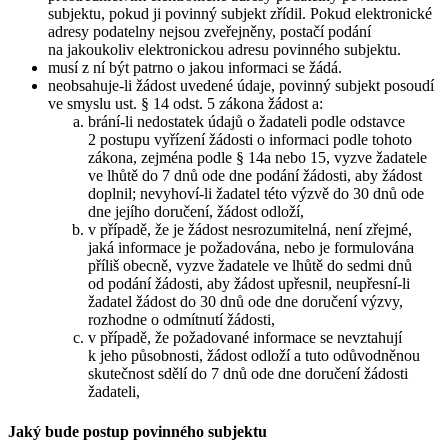
subjektu, pokud ji povinný subjekt zřídil. Pokud elektronické
adresy podatelny nejsou zveřejněny, postačí podání
na jakoukoliv elektronickou adresu povinného subjektu.
musí z ní být patrno o jakou informaci se žádá.
neobsahuje-li žádost uvedené údaje, povinný subjekt posoudí
ve smyslu ust. § 14 odst. 5 zákona žádost a:
brání-li nedostatek údajů o žadateli podle odstavce
2 postupu vyřízení žádosti o informaci podle tohoto
zákona, zejména podle § 14a nebo 15, vyzve žadatele
ve lhůtě do 7 dnů ode dne podání žádosti, aby žádost
doplnil; nevyhoví-li žadatel této výzvě do 30 dnů ode
dne jejího doručení, žádost odloží,
v případě, že je žádost nesrozumitelná, není zřejmé,
jaká informace je požadována, nebo je formulována
příliš obecně, vyzve žadatele ve lhůtě do sedmi dnů
od podání žádosti, aby žádost upřesnil, neupřesní-li
žadatel žádost do 30 dnů ode dne doručení výzvy,
rozhodne o odmítnutí žádosti,
v případě, že požadované informace se nevztahují
k jeho působnosti, žádost odloží a tuto odůvodněnou
skutečnost sdělí do 7 dnů ode dne doručení žádosti
žadateli,
Jaký bude postup povinného subjektu