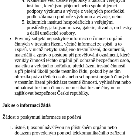
Akademie věd České republiky a dalších veřejných
institucí, které jsou příjemci nebo spolupříjemci
podpory výzkumu a vývoje z veřejných prostředků
podle zákona o podpoře výzkumu a vývoje, nebo
kulturních institucí hospodařících s veřejnými
prostředky, jako jsou muzea, galerie, divadla, orchestry
a další umělecké soubory.
Povinný subjekt neposkytne informaci o činnosti orgánů
činných v trestním řízení, včetně informací ze spisů, a to
i spisů, v nichž nebylo zahájeno trestní řízení, dokumentů,
materiálů a zpráv o postupu při prověřování oznámení, které
vznikly činností těchto orgánů při ochraně bezpečnosti osob,
majetku a veřejného pořádku, předcházení trestné činnosti
a při plnění úkolů podle trestního řádu, pokud by se tím
ohrozila práva třetích osob anebo schopnost orgánů činných
v trestním řízení předcházet trestné činnosti, vyhledávat nebo
odhalovat trestnou činnost nebo stíhat trestné činy nebo
zajišťovat bezpečnost České republiky.
Jak se o informaci žádá
Žádost o poskytnutí informace se podává
ústně, tj osobní návštěvou na příslušném orgánu nebo
dotazem provedeným pomocí telekomunikačního zařízení