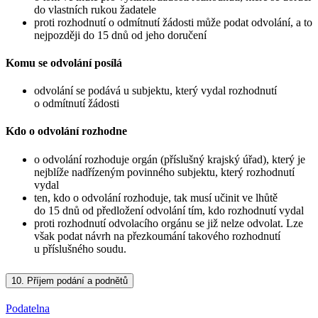
do vlastních rukou žadatele
proti rozhodnutí o odmítnutí žádosti může podat odvolání, a to
nejpozději do 15 dnů od jeho doručení
Komu se odvolání posílá
odvolání se podává u subjektu, který vydal rozhodnutí
o odmítnutí žádosti
Kdo o odvolání rozhodne
o odvolání rozhoduje orgán (příslušný krajský úřad), který je
nejblíže nadřízeným povinného subjektu, který rozhodnutí
vydal
ten, kdo o odvolání rozhoduje, tak musí učinit ve lhůtě
do 15 dnů od předložení odvolání tím, kdo rozhodnutí vydal
proti rozhodnutí odvolacího orgánu se již nelze odvolat. Lze
však podat návrh na přezkoumání takového rozhodnutí
u příslušného soudu.
10.
Příjem podání a podnětů
Podatelna