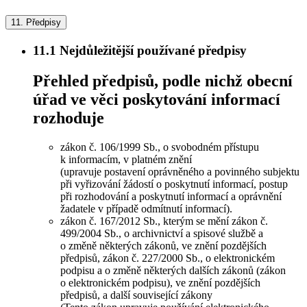
11.
Předpisy
11.1
Nejdůležitější používané předpisy
Přehled předpisů, podle nichž obecní
úřad ve věci poskytování informací
rozhoduje
zákon č. 106/1999 Sb., o svobodném přístupu
k informacím, v platném znění
(upravuje postavení oprávněného a povinného subjektu
při vyřizování žádostí o poskytnutí informací, postup
při rozhodování a poskytnutí informací a oprávnění
žadatele v případě odmítnutí informací).
zákon č. 167/2012 Sb., kterým se mění zákon č.
499/2004 Sb., o archivnictví a spisové službě a
o změně některých zákonů, ve znění pozdějších
předpisů, zákon č. 227/2000 Sb., o elektronickém
podpisu a o změně některých dalších zákonů (zákon
o elektronickém podpisu), ve znění pozdějších
předpisů, a další související zákony