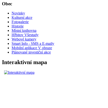
Obec
Novinky
Kulturní akce
Fotogalerie
Historie
Místní knihovna
Hřbitov Všestudy
Webové kamery
Smart Info - SMS a E-maily
Mobilní aplikace V obraze
Plánované investiční akce
Interaktivní mapa