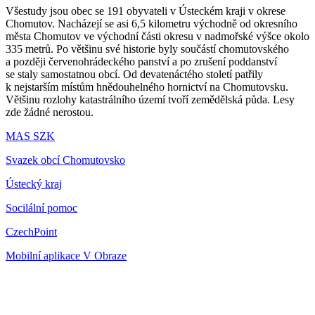
Všestudy jsou obec se 191 obyvateli v Ústeckém kraji v okrese
Chomutov. Nacházejí se asi 6,5 kilometru východně od okresního
města Chomutov ve východní části okresu v nadmořské výšce okolo
335 metrů. Po většinu své historie byly součástí chomutovského
a později červenohrádeckého panství a po zrušení poddanství
se staly samostatnou obcí. Od devatenáctého století patřily
k nejstarším místům hnědouhelného hornictví na Chomutovsku.
Většinu rozlohy katastrálního území tvoří zemědělská půda. Lesy
zde žádné nerostou.
MAS SZK
Svazek obcí Chomutovsko
Ústecký kraj
Socilální pomoc
CzechPoint
Mobilní aplikace V Obraze