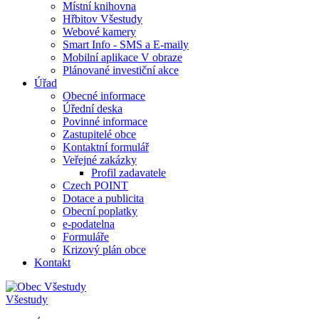
Místní knihovna
Hřbitov Všestudy
Webové kamery
Smart Info - SMS a E-maily
Mobilní aplikace V obraze
Plánované investiční akce
Úřad
Obecné informace
Úřední deska
Povinné informace
Zastupitelé obce
Kontaktní formulář
Veřejné zakázky
Profil zadavatele
Czech POINT
Dotace a publicita
Obecní poplatky
e-podatelna
Formuláře
Krizový plán obce
Kontakt
Všestudy