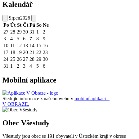
Kalendář
Srpen
2026
Po
Út
St
Čt
Pá
So
Ne
27
28
29
30
31
1
2
3
4
5
6
7
8
9
10
11
12
13
14
15
16
17
18
19
20
21
22
23
24
25
26
27
28
29
30
31
1
2
3
4
5
6
Mobilní aplikace
Sledujte informace z našeho webu v
mobilní aplikaci –
V OBRAZE.
Obec Všestudy
Všestudy jsou obec se 191 obyvateli v Ústeckém kraji v okrese