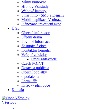
Místní knihovna
Hřbitov Všestudy
Webové kamery
Smart Info - SMS a E-maily
Mobilní aplikace V obraze
Plánované investiční akce
Úřad
Obecné informace
Úřední deska
Povinné informace
Zastupitelé obce
Kontaktní formulář
Veřejné zakázky
Profil zadavatele
Czech POINT
Dotace a publicita
Obecní poplatky
e-podatelna
Formuláře
Krizový plán obce
Kontakt
Všestudy