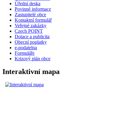
Úřední deska
Povinné informace
Zastupitelé obce
Kontaktní formulář
Veřejné zakázky
Czech POINT
Dotace a publicita
Obecní poplatky
e-podatelna
Formuláře
Krizový plán obce
Interaktivní mapa