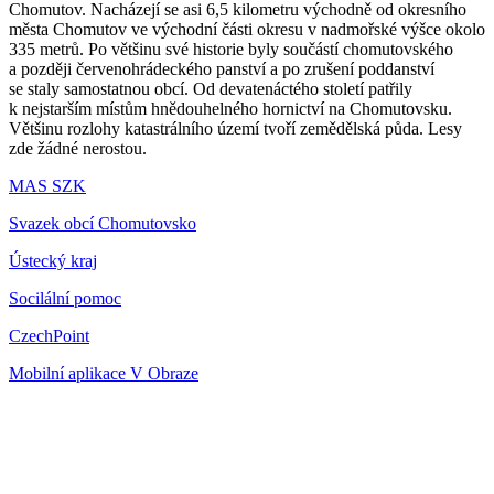
Chomutov. Nacházejí se asi 6,5 kilometru východně od okresního
města Chomutov ve východní části okresu v nadmořské výšce okolo
335 metrů. Po většinu své historie byly součástí chomutovského
a později červenohrádeckého panství a po zrušení poddanství
se staly samostatnou obcí. Od devatenáctého století patřily
k nejstarším místům hnědouhelného hornictví na Chomutovsku.
Většinu rozlohy katastrálního území tvoří zemědělská půda. Lesy
zde žádné nerostou.
MAS SZK
Svazek obcí Chomutovsko
Ústecký kraj
Socilální pomoc
CzechPoint
Mobilní aplikace V Obraze