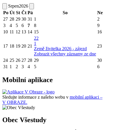
Srpen
2026
Po
Út
St
Čt
Pá
So
Ne
27
28
29
30
31
1
2
3
4
5
6
7
8
9
10
11
12
13
14
15
16
22
1
17
18
19
20
21
23
Země živitelka 2026 - zájezd
Zobrazit všechny záznamy ze dne
24
25
26
27
28
29
30
31
1
2
3
4
5
6
Mobilní aplikace
Sledujte informace z našeho webu v
mobilní aplikaci –
V OBRAZE.
Obec Všestudy