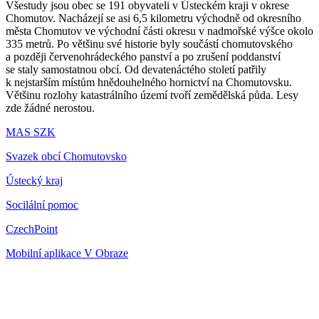
Všestudy jsou obec se 191 obyvateli v Ústeckém kraji v okrese
Chomutov. Nacházejí se asi 6,5 kilometru východně od okresního
města Chomutov ve východní části okresu v nadmořské výšce okolo
335 metrů. Po většinu své historie byly součástí chomutovského
a později červenohrádeckého panství a po zrušení poddanství
se staly samostatnou obcí. Od devatenáctého století patřily
k nejstarším místům hnědouhelného hornictví na Chomutovsku.
Většinu rozlohy katastrálního území tvoří zemědělská půda. Lesy
zde žádné nerostou.
MAS SZK
Svazek obcí Chomutovsko
Ústecký kraj
Socilální pomoc
CzechPoint
Mobilní aplikace V Obraze