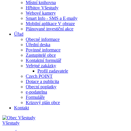
Místní knihovna
Hřbitov Všestudy
Webové kamery
Smart Info - SMS a E-maily
Mobilní aplikace V obraze
Plánované investiční akce
Úřad
Obecné informace
Úřední deska
Povinné informace
Zastupitelé obce
Kontaktní formulář
Veřejné zakázky
Profil zadavatele
Czech POINT
Dotace a publicita
Obecní poplatky
e-podatelna
Formuláře
Krizový plán obce
Kontakt
Všestudy