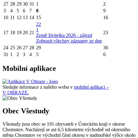
27
28
29
30
31
1
2
3
4
5
6
7
8
9
10
11
12
13
14
15
16
22
1
17
18
19
20
21
23
Země živitelka 2026 - zájezd
Zobrazit všechny záznamy ze dne
24
25
26
27
28
29
30
31
1
2
3
4
5
6
Mobilní aplikace
Sledujte informace z našeho webu v
mobilní aplikaci –
V OBRAZE.
Obec Všestudy
Všestudy jsou obec se 191 obyvateli v Ústeckém kraji v okrese
Chomutov. Nacházejí se asi 6,5 kilometru východně od okresního
města Chomutov ve východní části okresu v nadmořské výšce okolo