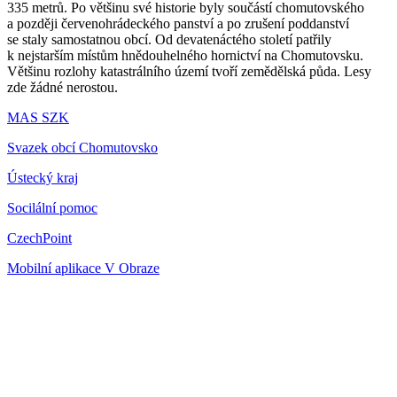
335 metrů. Po většinu své historie byly součástí chomutovského
a později červenohrádeckého panství a po zrušení poddanství
se staly samostatnou obcí. Od devatenáctého století patřily
k nejstarším místům hnědouhelného hornictví na Chomutovsku.
Většinu rozlohy katastrálního území tvoří zemědělská půda. Lesy
zde žádné nerostou.
MAS SZK
Svazek obcí Chomutovsko
Ústecký kraj
Socilální pomoc
CzechPoint
Mobilní aplikace V Obraze