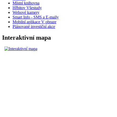
Místní knihovna
Hřbitov Všestudy
Webové kamery
Smart Info - SMS a E-maily
Mobilní aplikace V obraze
Plánované investiční akce
Interaktivní mapa