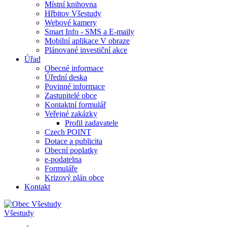
Místní knihovna
Hřbitov Všestudy
Webové kamery
Smart Info - SMS a E-maily
Mobilní aplikace V obraze
Plánované investiční akce
Úřad
Obecné informace
Úřední deska
Povinné informace
Zastupitelé obce
Kontaktní formulář
Veřejné zakázky
Profil zadavatele
Czech POINT
Dotace a publicita
Obecní poplatky
e-podatelna
Formuláře
Krizový plán obce
Kontakt
Všestudy