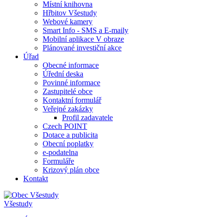
Místní knihovna
Hřbitov Všestudy
Webové kamery
Smart Info - SMS a E-maily
Mobilní aplikace V obraze
Plánované investiční akce
Úřad
Obecné informace
Úřední deska
Povinné informace
Zastupitelé obce
Kontaktní formulář
Veřejné zakázky
Profil zadavatele
Czech POINT
Dotace a publicita
Obecní poplatky
e-podatelna
Formuláře
Krizový plán obce
Kontakt
Všestudy