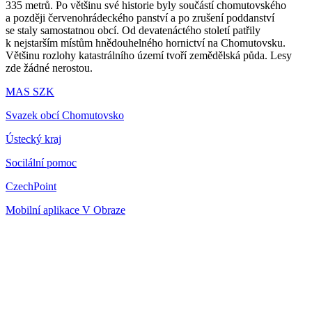
335 metrů. Po většinu své historie byly součástí chomutovského
a později červenohrádeckého panství a po zrušení poddanství
se staly samostatnou obcí. Od devatenáctého století patřily
k nejstarším místům hnědouhelného hornictví na Chomutovsku.
Většinu rozlohy katastrálního území tvoří zemědělská půda. Lesy
zde žádné nerostou.
MAS SZK
Svazek obcí Chomutovsko
Ústecký kraj
Socilální pomoc
CzechPoint
Mobilní aplikace V Obraze