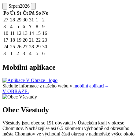
Srpen
2026
Po
Út
St
Čt
Pá
So
Ne
27
28
29
30
31
1
2
3
4
5
6
7
8
9
10
11
12
13
14
15
16
17
18
19
20
21
22
23
24
25
26
27
28
29
30
31
1
2
3
4
5
6
Mobilní aplikace
Sledujte informace z našeho webu v
mobilní aplikaci –
V OBRAZE.
Obec Všestudy
Všestudy jsou obec se 191 obyvateli v Ústeckém kraji v okrese
Chomutov. Nacházejí se asi 6,5 kilometru východně od okresního
města Chomutov ve východní části okresu v nadmořské výšce okolo